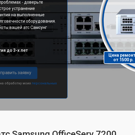
проблемах - доверьте
строе устранение
рантия на выполненные
олговечности оборудования.
боты вашей атс Самсунг
ия до 3-х лет
Цена ремон
от 1500 р.
править заявку
 на обработку моих
персональных
тс Samsung OfficeServ 7200