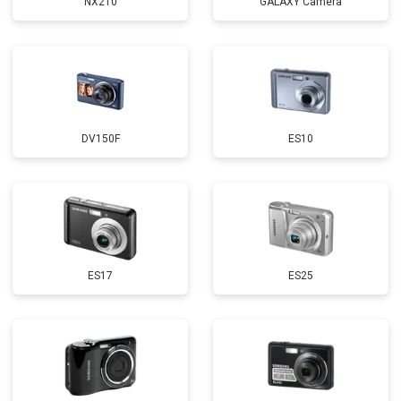
NX210
GALAXY Camera
DV150F
ES10
ES17
ES25