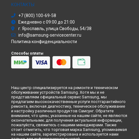
Моноблок
КОНТАКТЫ
Стиральная машина
+7 (800) 100-69-58
Атс
Ежедневно с 09:00 до 21:00
Смарт-часы
г. Ярославль, улица Свободы, 54/38
Варочная панель
info@samsung-servicecenter.ru
Посудомоечная машина
Политика конфиденциальности
Морозильная камера
Микроволновая печь
Способы оплаты
Кондиционер
Духовой шкаф
Вытяжка
VR очки
Наш центр специализируется на ремонте и техническом
обслуживании устройств Samsung. Хотя мы и не
представляем официальный сервис Samsung, мы
предлагаем высококачественные услуги постгарантийного
ремонта, включая диагностику, техническое обслуживание
и настройку различных продуктов Самсунг. Обратите
внимание, что цены, указанные на нашем сайте, не являются
окончательными; для получения актуальной информации,
пожалуйста, свяжитесь с нашими менеджерами. Также
стоит отметить, что торговая марка Samsung, упоминаемая
на нашем сайте, зарегистрирована и используется нами
только для информационных целей.