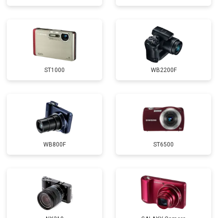
ST1000
WB2200F
WB800F
ST6500