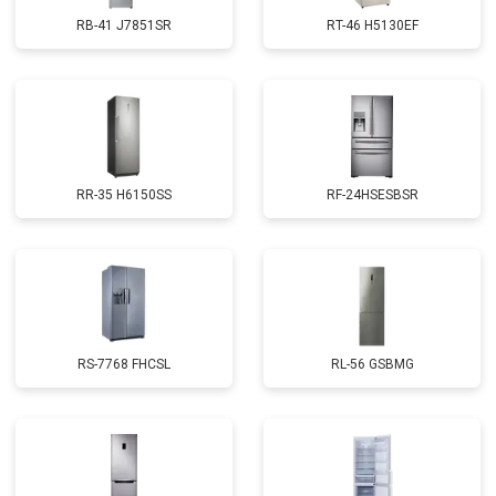
RB-41 J7851SR
RT-46 H5130EF
RR-35 H6150SS
RF-24HSESBSR
RS-7768 FHCSL
RL-56 GSBMG