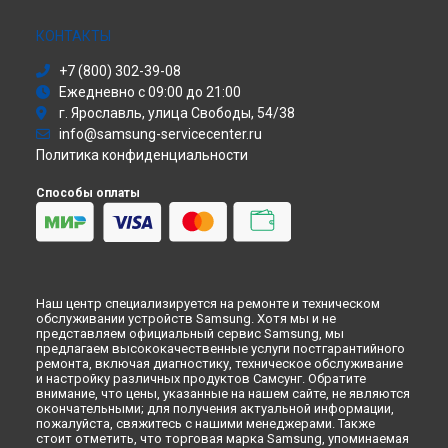
Ремонт холодильника RB-33 J3000WW Samsung в
Иркутске
Сушильная машина
Ремонт холодильника RB-33 J3000WW Samsung в
Моноблок
Самаре
КОНТАКТЫ
Стиральная машина
Ремонт холодильника RB-33 J3000WW Samsung в
Омске
+7 (800) 302-39-08
Атс
Ремонт холодильника RB-33 J3000WW Samsung в
Ежедневно с 09:00 до 21:00
Красноярске
Смарт-часы
г. Ярославль, улица Свободы, 54/38
Варочная панель
Ремонт холодильника RB-33 J3000WW Samsung в
Перми
info@samsung-servicecenter.ru
Посудомоечная машина
Ремонт холодильника RB-33 J3000WW Samsung в
Политика конфиденциальности
Ульяновске
Морозильная камера
Микроволновая печь
Ремонт холодильника RB-33 J3000WW Samsung в
Кирове
Способы оплаты
Кондиционер
Ремонт холодильника RB-33 J3000WW Samsung в
Москве
Духовой шкаф
Ремонт холодильника RB-33 J3000WW Samsung в
Санкт-
Вытяжка
Петербурге
VR очки
Наш центр специализируется на ремонте и техническом
обслуживании устройств Samsung. Хотя мы и не
представляем официальный сервис Samsung, мы
предлагаем высококачественные услуги постгарантийного
ремонта, включая диагностику, техническое обслуживание
и настройку различных продуктов Самсунг. Обратите
внимание, что цены, указанные на нашем сайте, не являются
окончательными; для получения актуальной информации,
пожалуйста, свяжитесь с нашими менеджерами. Также
стоит отметить, что торговая марка Samsung, упоминаемая