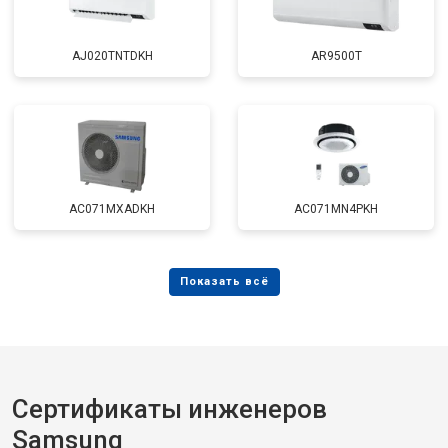
AJ020TNTDKH
AR9500T
AC071MXADKH
AC071MN4PKH
Сертификаты инженеров
Samsung