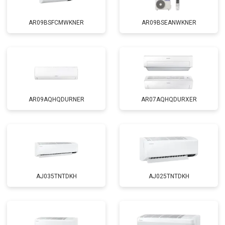
AR09BSFCMWKNER
AR09BSEANWKNER
AR09AQHQDURNER
AR07AQHQDURXER
AJ035TNTDKH
AJ025TNTDKH