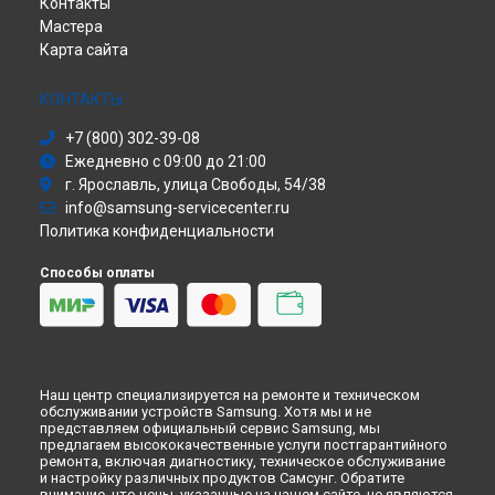
Контакты
Саундбар
Ремонт кондиционера Samsung в
Кирове
Мастера
Сабвуфер
Ремонт кондиционера Samsung в
Москве
Карта сайта
Холодильник
Ремонт кондиционера Samsung в
Санкт-Петербурге
Сушильная машина
Моноблок
КОНТАКТЫ
Стиральная машина
+7 (800) 302-39-08
Атс
Ежедневно с 09:00 до 21:00
Смарт-часы
г. Ярославль, улица Свободы, 54/38
Варочная панель
info@samsung-servicecenter.ru
Посудомоечная машина
Политика конфиденциальности
Морозильная камера
Микроволновая печь
Способы оплаты
Кондиционер
Духовой шкаф
Вытяжка
VR очки
Наш центр специализируется на ремонте и техническом
обслуживании устройств Samsung. Хотя мы и не
представляем официальный сервис Samsung, мы
предлагаем высококачественные услуги постгарантийного
ремонта, включая диагностику, техническое обслуживание
и настройку различных продуктов Самсунг. Обратите
внимание, что цены, указанные на нашем сайте, не являются