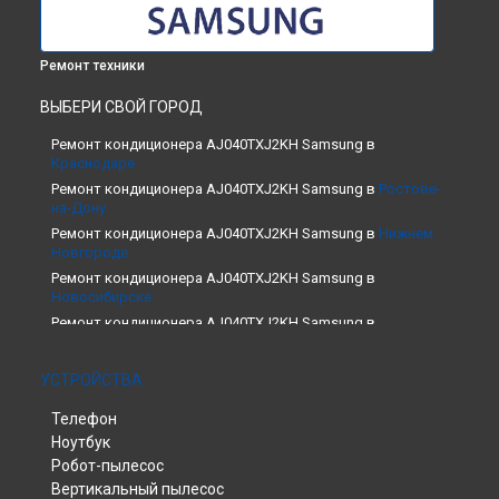
Ремонт техники
ВЫБЕРИ СВОЙ ГОРОД
Ремонт кондиционера AJ040TXJ2KH Samsung в
Краснодаре
Ремонт кондиционера AJ040TXJ2KH Samsung в
Ростове-
на-Дону
Ремонт кондиционера AJ040TXJ2KH Samsung в
Нижнем
Новгороде
Ремонт кондиционера AJ040TXJ2KH Samsung в
Новосибирске
Ремонт кондиционера AJ040TXJ2KH Samsung в
Челябинске
Ремонт кондиционера AJ040TXJ2KH Samsung в
УСТРОЙСТВА
Екатеринбурге
Ремонт кондиционера AJ040TXJ2KH Samsung в
Казани
Телефон
Ремонт кондиционера AJ040TXJ2KH Samsung в
Уфе
Ноутбук
Ремонт кондиционера AJ040TXJ2KH Samsung в
Воронеже
Робот-пылесос
Ремонт кондиционера AJ040TXJ2KH Samsung в
Вертикальный пылесос
Волгограде