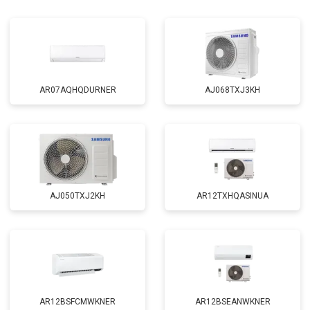
AR07AQHQDURNER
AJ068TXJ3KH
AJ050TXJ2KH
AR12TXHQASINUA
AR12BSFCMWKNER
AR12BSEANWKNER