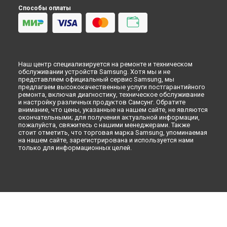
Петербурге
Микроволновая печь
Способы оплаты
Кондиционер
Духовой шкаф
Вытяжка
VR очки
Наш центр специализируется на ремонте и техническом
обслуживании устройств Samsung. Хотя мы и не
представляем официальный сервис Samsung, мы
предлагаем высококачественные услуги постгарантийного
ремонта, включая диагностику, техническое обслуживание
и настройку различных продуктов Самсунг. Обратите
внимание, что цены, указанные на нашем сайте, не являются
окончательными; для получения актуальной информации,
пожалуйста, свяжитесь с нашими менеджерами. Также
стоит отметить, что торговая марка Samsung, упоминаемая
на нашем сайте, зарегистрирована и используется нами
только для информационных целей.