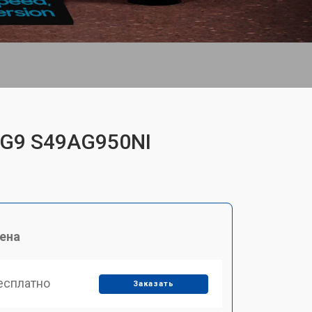
 G9 S49AG950NI
ена
есплатно
Заказать