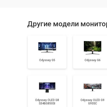
Другие модели монито
Odyssey G5
Odyssey G6
Odyssey OLED G8
Odyssey OLED G9
S34BG850SI
G93SC