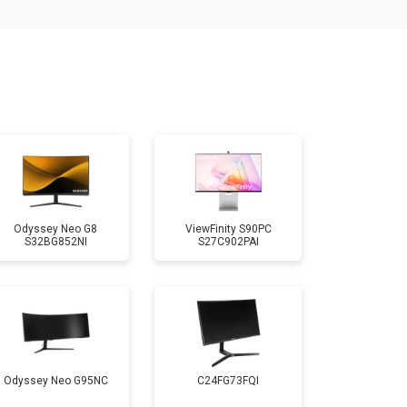
Odyssey Neo G8
ViewFinity S90PC
S32BG852NI
S27C902PAI
Odyssey Neo G95NC
C24FG73FQI