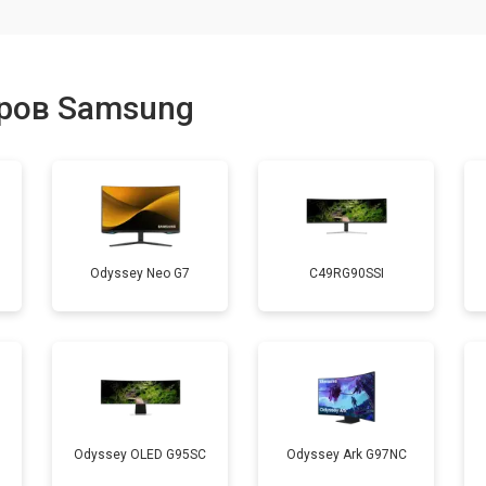
ров Samsung
Odyssey Neo G7
C49RG90SSI
Odyssey OLED G95SC
Odyssey Ark G97NC