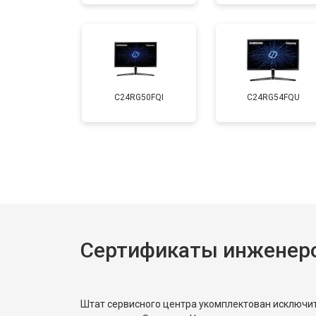
C24RG50FQI
C24RG54FQU
Сертификаты инженер
Штат сервисного центра укомплектован исключ