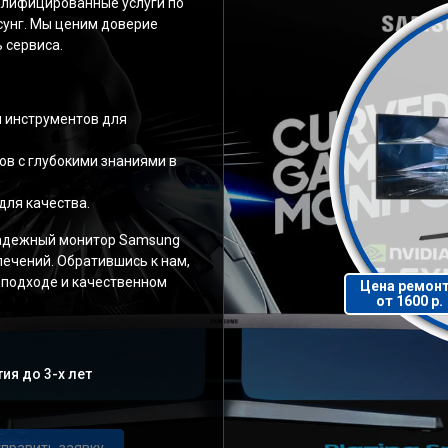
алифицированные услуги по
сунг. Мы ценим доверие
 сервиса.
и инструментов для
в с глубокими знаниями в
для качества.
надежный монитор Samsung
лечений. Обратившись к нам,
 подходе и качественном
Цена ремон
от 1600 р.
ия до 3-х лет