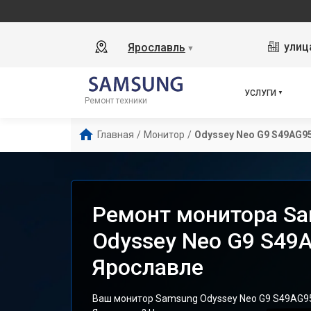
улиц
Ярославль
▼
УСЛУГИ
Ремонт техники
Главная
/
Монитор
/
Odyssey Neo G9 S49AG9
Ремонт монитора S
Odyssey Neo G9 S49
Ярославле
Ваш монитор Samsung Odyssey Neo G9 S49AG95