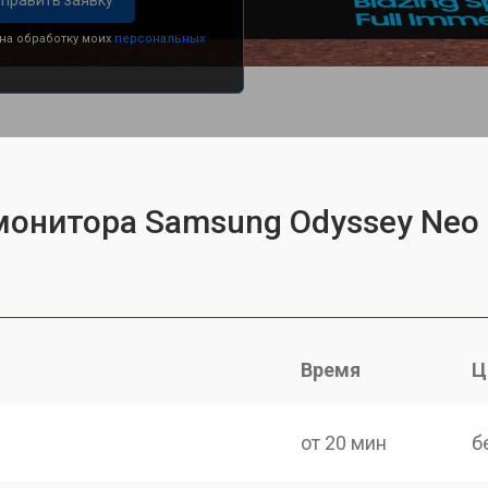
править заявку
 на обработку моих
персональных
монитора Samsung Odyssey Neo
Время
Ц
от 20 мин
б