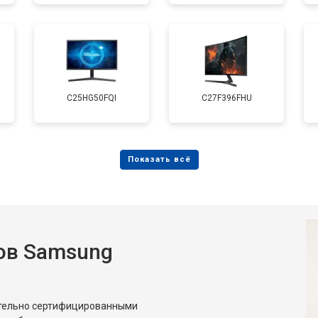
C25HG50FQI
C27F396FHU
ов Samsung
ительно сертифицированными