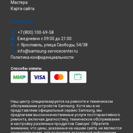
Ремонт принтера SF-515 Samsung в
Кирове
Мастера
Сабвуфер
Ремонт принтера SF-515 Samsung в
Москве
Карта сайта
Холодильник
Ремонт принтера SF-515 Samsung в
Санкт-Петербурге
Сушильная машина
Моноблок
КОНТАКТЫ
Стиральная машина
+7 (800) 100-69-58
Атс
Ежедневно с 09:00 до 21:00
Смарт-часы
г. Ярославль, улица Свободы, 54/38
Варочная панель
info@samsung-servicecenter.ru
Посудомоечная машина
Политика конфиденциальности
Морозильная камера
Микроволновая печь
Способы оплаты
Кондиционер
Духовой шкаф
Вытяжка
VR очки
Наш центр специализируется на ремонте и техническом
обслуживании устройств Samsung. Хотя мы и не
представляем официальный сервис Samsung, мы
предлагаем высококачественные услуги постгарантийного
ремонта, включая диагностику, техническое обслуживание
и настройку различных продуктов Самсунг. Обратите
внимание, что цены, указанные на нашем сайте, не являются
окончательными; для получения актуальной информации,