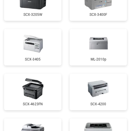
SCX-3205W
SCX-3400F
SCX-3405
ML-2010p
SCX-4623FN
SCX-4200