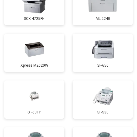
SCX-4725FN
ML-2240
Xpress M2020W
SF-650
SF-531P
SF-530