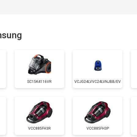
msung
SC15K4116VR
VCJG24LVVC24LVNJBB/EV
VCC885FH3R
VCC885FH3P