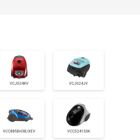
VCJG24KV
VCJG24JV
VCC885BH3B/XEV
VCC5241S3K