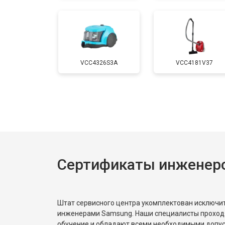
VCC4326S3A
VCC4181V37
Сертификаты инженер
Штат сервисного центра укомплектован исключ
инженерами Samsung. Наши специалисты проход
обучение и обладают всеми необходимыми допу