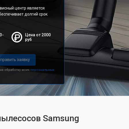
висный центр является
беспечивает долгий срок
3-
Цена от 2000
руб
править заявку
 на обработку моих
персональных
 пылесосов Samsung