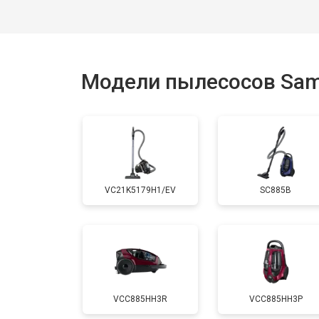
Модели пылесосов Sa
VC21K5179H1/EV
SC885B
VCC885HH3R
VCC885HH3P