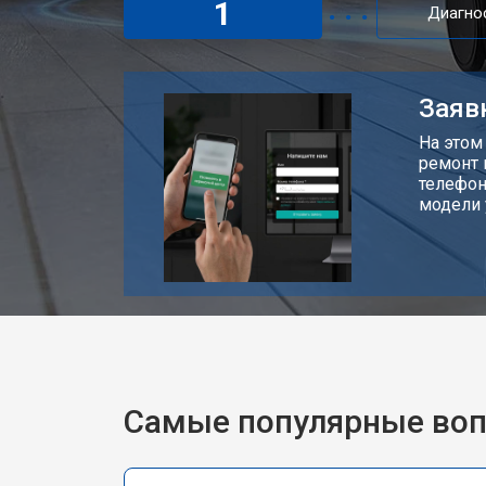
1
Диагно
Заяв
На этом
ремонт 
телефон
модели 
Самые популярные во