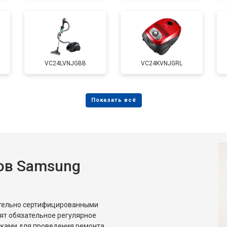
VC24LVNJGBB
VC24KVNJGRL
ов Samsung
ительно сертифицированными
ят обязательное регулярное
сками для проведения ремонта