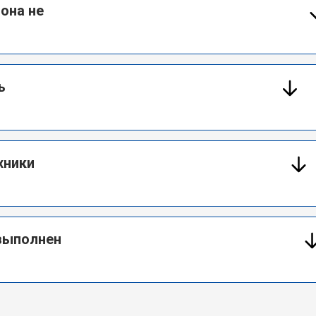
 она не
ь
хники
 выполнен