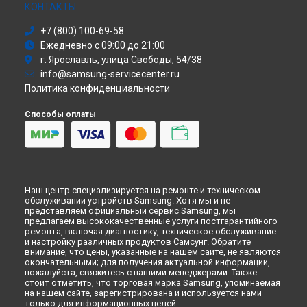
Моноблок
КОНТАКТЫ
Ремонт смарт-часов Galaxy Watch 5 Samsung в
Кирове
Стиральная машина
Ремонт смарт-часов Galaxy Watch 5 Samsung в
+7 (800) 100-69-58
Москве
Атс
Ежедневно с 09:00 до 21:00
Ремонт смарт-часов Galaxy Watch 5 Samsung в
Санкт-
Смарт-часы
Петербурге
г. Ярославль, улица Свободы, 54/38
Варочная панель
info@samsung-servicecenter.ru
Посудомоечная машина
Политика конфиденциальности
Морозильная камера
Микроволновая печь
Способы оплаты
Кондиционер
Духовой шкаф
Вытяжка
VR очки
Наш центр специализируется на ремонте и техническом
обслуживании устройств Samsung. Хотя мы и не
представляем официальный сервис Samsung, мы
предлагаем высококачественные услуги постгарантийного
ремонта, включая диагностику, техническое обслуживание
и настройку различных продуктов Самсунг. Обратите
внимание, что цены, указанные на нашем сайте, не являются
окончательными; для получения актуальной информации,
пожалуйста, свяжитесь с нашими менеджерами. Также
стоит отметить, что торговая марка Samsung, упоминаемая
на нашем сайте, зарегистрирована и используется нами
только для информационных целей.