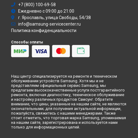
Стиральная машина
+7 (800) 100-69-58
Атс
Ежедневно с 09:00 до 21:00
Смарт-часы
г. Ярославль, улица Свободы, 54/38
Варочная панель
info@samsung-servicecenter.ru
Посудомоечная машина
Политика конфиденциальности
Морозильная камера
Микроволновая печь
Способы оплаты
Кондиционер
Духовой шкаф
Вытяжка
VR очки
Наш центр специализируется на ремонте и техническом
обслуживании устройств Samsung. Хотя мы и не
представляем официальный сервис Samsung, мы
предлагаем высококачественные услуги постгарантийного
ремонта, включая диагностику, техническое обслуживание
и настройку различных продуктов Самсунг. Обратите
внимание, что цены, указанные на нашем сайте, не являются
окончательными; для получения актуальной информации,
пожалуйста, свяжитесь с нашими менеджерами. Также
стоит отметить, что торговая марка Samsung, упоминаемая
на нашем сайте, зарегистрирована и используется нами
только для информационных целей.