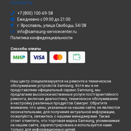
Моноблок
КОНТАКТЫ
Ремонт смарт-часов Gear Fit2 Pro Samsung в
Санкт-
Стиральная машина
Петербурге
+7 (800) 100-69-58
Атс
Ежедневно с 09:00 до 21:00
Смарт-часы
г. Ярославль, улица Свободы, 54/38
Варочная панель
info@samsung-servicecenter.ru
Посудомоечная машина
Политика конфиденциальности
Морозильная камера
Микроволновая печь
Способы оплаты
Кондиционер
Духовой шкаф
Вытяжка
VR очки
Наш центр специализируется на ремонте и техническом
обслуживании устройств Samsung. Хотя мы и не
представляем официальный сервис Samsung, мы
предлагаем высококачественные услуги постгарантийного
ремонта, включая диагностику, техническое обслуживание
и настройку различных продуктов Самсунг. Обратите
внимание, что цены, указанные на нашем сайте, не являются
окончательными; для получения актуальной информации,
пожалуйста, свяжитесь с нашими менеджерами. Также
стоит отметить, что торговая марка Samsung, упоминаемая
на нашем сайте, зарегистрирована и используется нами
только для информационных целей.