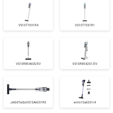
VS15T7031R4
VS15T7031R1
VS15R8546S5/EV
VS15R8542S1/EV
Jet60TurboVS15A6031R5
evVs15a6031r4