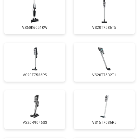
VS60K6051KW
VS20T7536T5
VS20T7536P5
VS20T7532T1
VS20R9046S3
VS15T7036R5