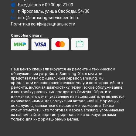
Атс
Ремонт вертикального пылесоса EV Jet 90 Complete
Ежедневно с 09:00 до 21:00
Смарт-часы
Samsung в
Тюмени
г. Ярославль, улица Свободы, 54/38
Варочная панель
Ремонт вертикального пылесоса EV Jet 90 Complete
info@samsung-servicecenter.ru
Посудомоечная машина
Samsung в
Иркутске
Политика конфиденциальности
Морозильная камера
Ремонт вертикального пылесоса EV Jet 90 Complete
Микроволновая печь
Samsung в
Самаре
Способы оплаты
Кондиционер
Ремонт вертикального пылесоса EV Jet 90 Complete
Духовой шкаф
Samsung в
Омске
Вытяжка
Ремонт вертикального пылесоса EV Jet 90 Complete
VR очки
Samsung в
Красноярске
Ремонт вертикального пылесоса EV Jet 90 Complete
Наш центр специализируется на ремонте и техническом
Samsung в
Перми
обслуживании устройств Samsung. Хотя мы и не
Ремонт вертикального пылесоса EV Jet 90 Complete
представляем официальный сервис Samsung, мы
Samsung в
Ульяновске
предлагаем высококачественные услуги постгарантийного
ремонта, включая диагностику, техническое обслуживание
Ремонт вертикального пылесоса EV Jet 90 Complete
и настройку различных продуктов Самсунг. Обратите
Samsung в
Кирове
внимание, что цены, указанные на нашем сайте, не являются
окончательными; для получения актуальной информации,
Ремонт вертикального пылесоса EV Jet 90 Complete
пожалуйста, свяжитесь с нашими менеджерами. Также
Samsung в
Москве
стоит отметить, что торговая марка Samsung, упоминаемая
Ремонт вертикального пылесоса EV Jet 90 Complete
на нашем сайте, зарегистрирована и используется нами
Samsung в
Санкт-Петербурге
только для информационных целей.